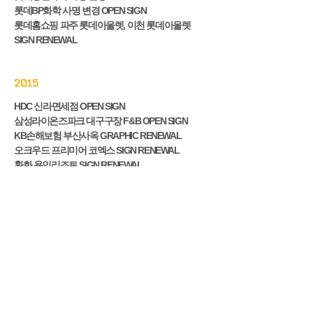
롯데BP화학 사명 변경 OPEN SIGN
롯데홈쇼핑 파주 롯데아울렛, 이천 롯데아울렛
SIGN RENEWAL
2015
HDC 신라면세점 OPEN SIGN
삼성라이온즈파크 대구구장 F&B OPEN SIGN
KB손해보험 부산사옥 GRAPHIC RENEWAL
오크우드 프리미어 코엑스 SIGN RENEWAL
환화 용인리조트 SIGN RENEWAL
신라면세점 리뉴얼 OPEN
2014
오크우드 프리미어 인천 (동북아 트레이드 타워)
OPEN SIGN
제2롯데월드 롯데면세점 OPEN SIGN
라이나생명 본사 사옥 OPEN SIGN
롯데센터 하노이 OPEN SIGN (VIETNAM HANOI)